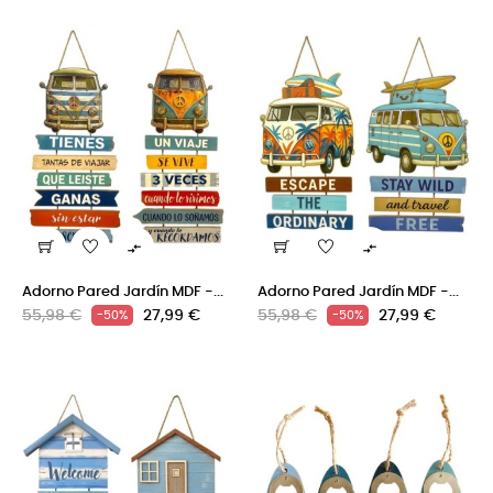


Adorno Pared Jardín MDF -...
Adorno Pared Jardín MDF -...
Precio
Precio
Precio
Precio
55,98 €
27,99 €
55,98 €
27,99 €
-50%
-50%
regular
regular