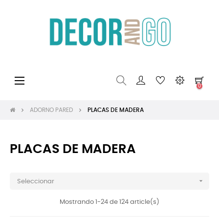
Navegación
☰
0
de
palanca
ADORNO PARED
PLACAS DE MADERA
PLACAS DE MADERA

Seleccionar
Mostrando 1-24 de 124 article(s)