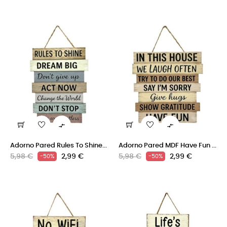


Adorno Pared Rules To Shine...
Adorno Pared MDF Have Fun ...
Precio
Precio
Precio
Precio
5,98 €
2,99 €
5,98 €
2,99 €
-50%
-50%
regular
regular