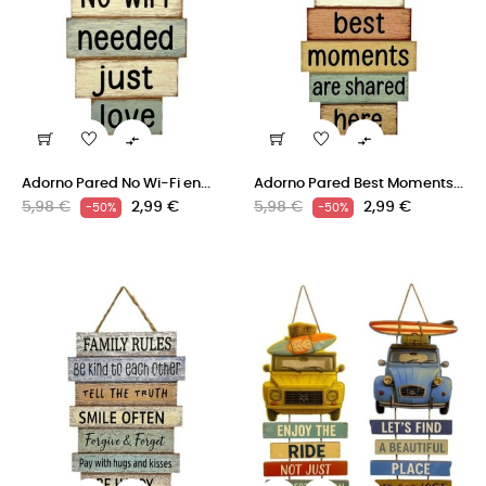


Adorno Pared No Wi-Fi en...
Adorno Pared Best Moments...
Precio
Precio
Precio
Precio
5,98 €
2,99 €
5,98 €
2,99 €
-50%
-50%
regular
regular