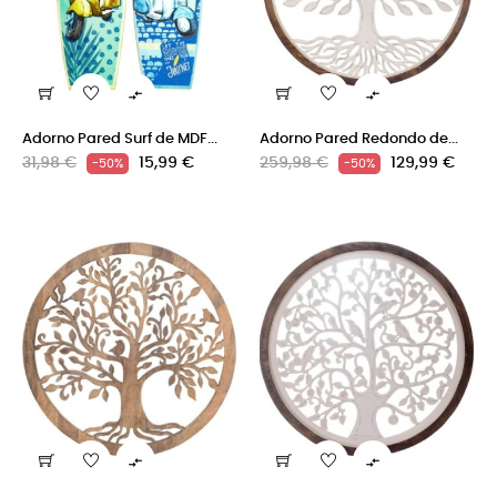


Adorno Pared Surf de MDF...
Adorno Pared Redondo de...
Precio
Precio
Precio
Precio
31,98 €
15,99 €
259,98 €
129,99 €
-50%
-50%
regular
regular

