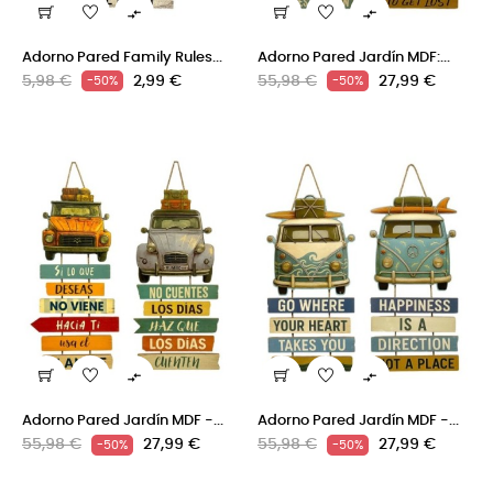


Adorno Pared Family Rules...
Adorno Pared Jardín MDF:...
Precio
Precio
Precio
Precio
5,98 €
2,99 €
55,98 €
27,99 €
-50%
-50%
regular
regular


Adorno Pared Jardín MDF -...
Adorno Pared Jardín MDF -...
Precio
Precio
Precio
Precio
55,98 €
27,99 €
55,98 €
27,99 €
-50%
-50%
regular
regular