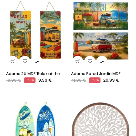


Adorno 2U MDF 'Relax at the...
Adorno Pared Jardín MDF...
Precio
Precio
Precio
Precio
19,98 €
9,99 €
41,98 €
20,99 €
-50%
-50%
regular
regular