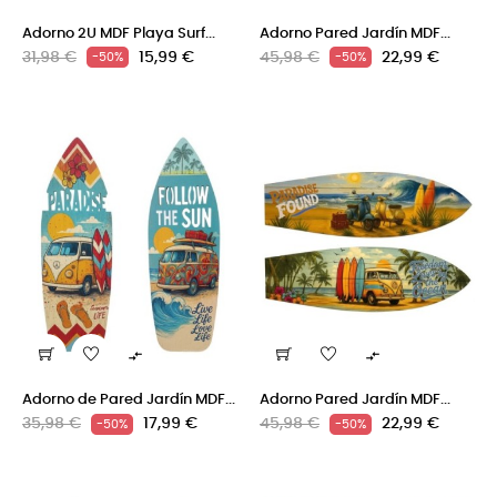
Adorno 2U MDF Playa Surf...
Adorno Pared Jardín MDF...
Precio
Precio
Precio
Precio
31,98 €
15,99 €
45,98 €
22,99 €
-50%
-50%
regular
regular


Adorno de Pared Jardín MDF...
Adorno Pared Jardín MDF...
Precio
Precio
Precio
Precio
35,98 €
17,99 €
45,98 €
22,99 €
-50%
-50%
regular
regular