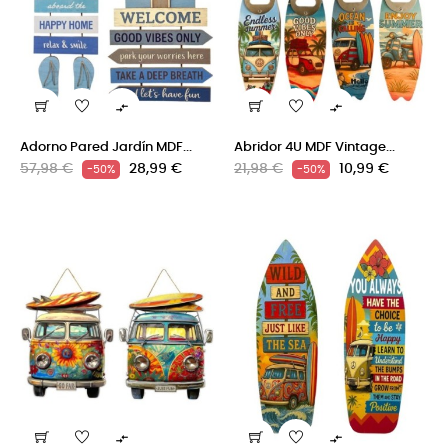


Adorno Pared Jardín MDF...
Abridor 4U MDF Vintage...
Precio
Precio
Precio
Precio
57,98 €
28,99 €
21,98 €
10,99 €
-50%
-50%
regular
regular

