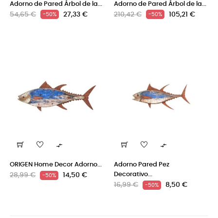
Adorno de Pared Árbol de la...
Adorno de Pared Árbol de la...
Precio
Precio
Precio
Precio
54,65 €
27,33 €
210,42 €
105,21 €
-50%
-50%
regular
regular


ORIGEN Home Decor Adorno...
Adorno Pared Pez
Precio
Precio
Decorativo...
28,99 €
14,50 €
-50%
Precio
Precio
regular
16,99 €
8,50 €
-50%
regular