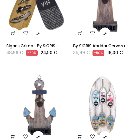


Signes Grimalt By SIGRIS -...
By SIGRIS Abridor Cerveza...
Precio
Precio
Precio
Precio
48,99 €
24,50 €
35,99 €
18,00 €
-50%
-50%
regular
regular

