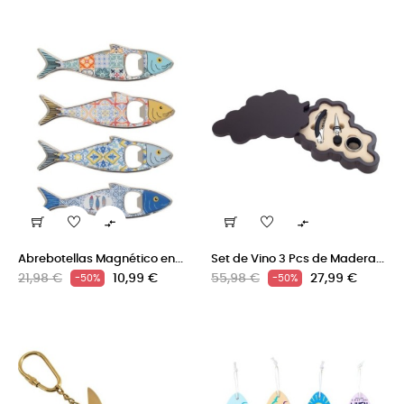


Abrebotellas Magnético en...
Set de Vino 3 Pcs de Madera...
Precio
Precio
Precio
Precio
21,98 €
10,99 €
55,98 €
27,99 €
-50%
-50%
regular
regular