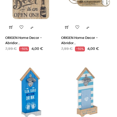


ORIGEN Home Decor -
ORIGEN Home Decor -
Abridor...
Abridor...
Precio
Precio
Precio
Precio
7,99 €
4,00 €
7,99 €
4,00 €
-50%
-50%
regular
regular