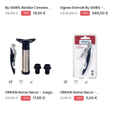
By SIGRIS Abridor Cerveza...
Signes Grimalt By SIGRIS -...
Precio
Precio
Precio
Precio
38,99 €
19,50 €
1.378,99 €
689,50 €
-50%
-50%
regular
regular


ORIGEN Home Decor - Juego...
ORIGEN Home Decor -...
Precio
Precio
Precio
Precio
33,99 €
17,00 €
9,99 €
5,00 €
-50%
-50%
regular
regular