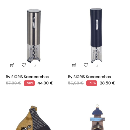


By SIGRIS Sacacorchos...
By SIGRIS Sacacorchos...
Precio
Precio
Precio
Precio
87,99 €
44,00 €
56,99 €
28,50 €
-50%
-50%
regular
regular