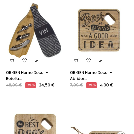


ORIGEN Home Decor -
ORIGEN Home Decor -
Botella...
Abridor...
Precio
Precio
Precio
Precio
48,99 €
24,50 €
7,99 €
4,00 €
-50%
-50%
regular
regular