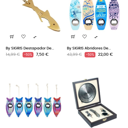


By SIGRIS Destapador De...
By SIGRIS Abridores De...
Precio
Precio
Precio
Precio
14,99 €
7,50 €
43,99 €
22,00 €
-50%
-50%
regular
regular