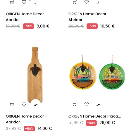


ORIGEN Home Decor -
ORIGEN Home Decor -
Abridor...
Abridor...
Precio
Precio
Precio
Precio
17,99 €
9,00 €
20,99 €
10,50 €
-50%
-50%
regular
regular


ORIGEN Home Decor -
ORIGEN Home Decor Placa...
Abridor...
Precio
Precio
51,99 €
26,00 €
-50%
Precio
Precio
27,99 €
14,00 €
regular
-50%