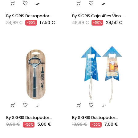


By SIGRIS Destapador...
By SIGRIS Caja 4Pcs.Vino...
Precio
Precio
Precio
Precio
34,99 €
17,50 €
48,99 €
24,50 €
-50%
-50%
regular
regular


By SIGRIS Destapador...
By SIGRIS Destapador...
Precio
Precio
Precio
Precio
9,99 €
5,00 €
13,99 €
7,00 €
-50%
-50%
regular
regular