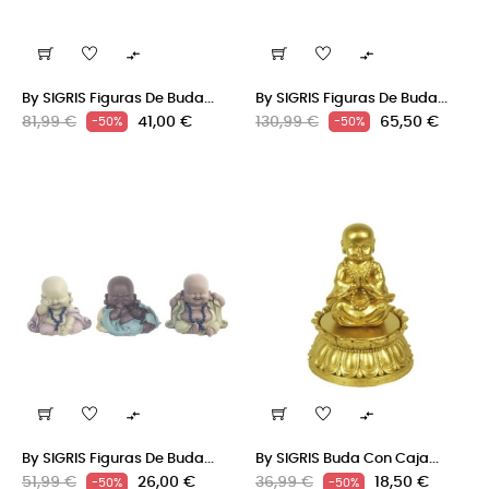


By SIGRIS Figuras De Buda...
By SIGRIS Figuras De Buda...
Precio
Precio
Precio
Precio
81,99 €
41,00 €
130,99 €
65,50 €
-50%
-50%
regular
regular


By SIGRIS Figuras De Buda...
By SIGRIS Buda Con Caja...
Precio
Precio
Precio
Precio
51,99 €
26,00 €
36,99 €
18,50 €
-50%
-50%