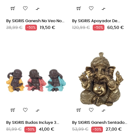


By SIGRIS Ganesh No Veo No...
By SIGRIS Apoyador De...
Precio
Precio
Precio
Precio
38,99 €
19,50 €
120,99 €
60,50 €
-50%
-50%
regular
regular


By SIGRIS Budas Incluye 3...
By SIGRIS Ganesh Sentado...
Precio
Precio
Precio
Precio
81,99 €
41,00 €
53,99 €
27,00 €
-50%
-50%
regular
regular