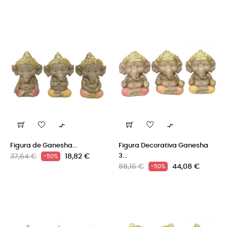


Figura de Ganesha...
Figura Decorativa Ganesha
Precio
Precio
3...
37,64 €
18,82 €
-50%
Precio
Precio
regular
88,16 €
44,08 €
-50%
regular