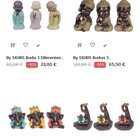


By SIGRIS Buda 3 Diferentes...
By SIGRIS Budas 3...
Precio
Precio
Precio
Precio
65,99 €
33,00 €
130,99 €
65,50 €
-50%
-50%
regular
regular