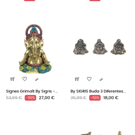
regular
regular


Signes Grimalt By Sigris -...
By SIGRIS Buda 3 Diferentes...
Precio
Precio
Precio
Precio
53,99 €
27,00 €
35,99 €
18,00 €
-50%
-50%
regular
regular