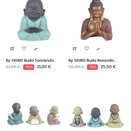


By SIGRIS Buda Sonriendo...
By SIGRIS Buda Rezando...
Precio
Precio
Precio
Precio
61,99 €
31,00 €
50,99 €
25,50 €
-50%
-50%
regular
regular