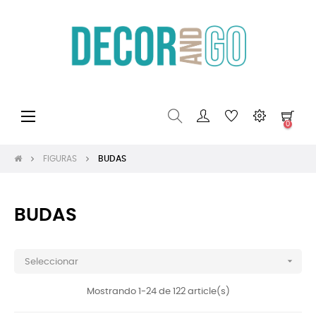
Navegación
☰
0
de
palanca
FIGURAS
BUDAS
BUDAS

Seleccionar
Mostrando 1-24 de 122 article(s)