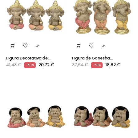


Figura Decorativa de...
Figura de Ganesha...
Precio
Precio
Precio
Precio
41,43 €
20,72 €
37,64 €
18,82 €
-50%
-50%
regular
regular