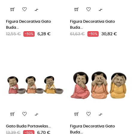


Figura Decorativa Gato
Figura Decorativa Gato
Buda...
Buda...
Precio
Precio
Precio
Precio
12,55 €
6,28 €
61,63 €
30,82 €
-50%
-50%
regular
regular


Gato Buda Portavelas...
Figura Decorativa Gato
Precio
Precio
Buda...
13,39 €
6,70 €
-50%